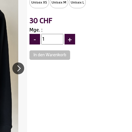
Unisex XS
Unisex M
Unisex L
30 CHF
Mge. :
-
+